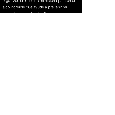
organización que use mi historia para crear
algo increíble que ayude a prevenir mi
situación en los demás. El grano fue lo peor
que me paso en la vida, pero hoy, estoy
tratando de hacerlo en lo mejor: FTHESUN.
Contactate con Eliane
Subscribe
Sign Up
©2018 by fthesun ONG - Lima, Peru. Proudly created
with Wix.com