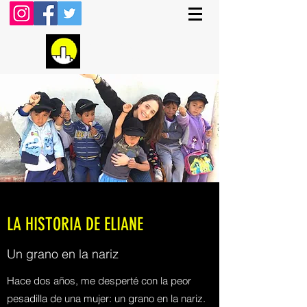
FTHESUN
LA HISTORIA DE ELIANE
Un grano en la nariz
Hace dos años, me desperté con la peor
pesadilla de una mujer: un grano en la nariz.